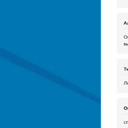
А
О
в
T
Л
О
сп