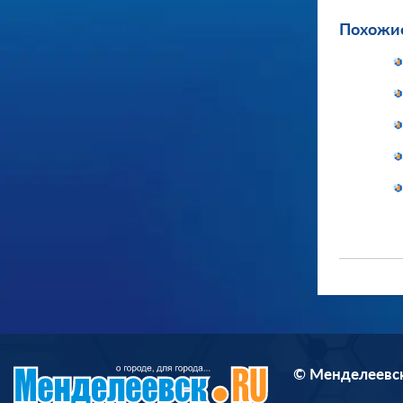
Похожие
© Менделеевск