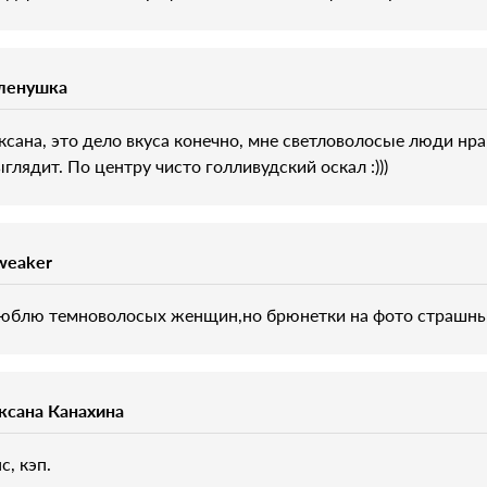
ленушка
ксана, это дело вкуса конечно, мне светловолосые люди нрав
ыглядит. По центру чисто голливудский оскал :)))
weaker
юблю темноволосых женщин,но брюнетки на фото страшные а
ксана Канахина
с, кэп.