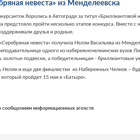
бряная невеста» из Менделеевска
нкурсанток боролись в Автограде за титул «Бриллиантовой 
а предстояло пройти несколько этапов конкурса. Вместе с н
поддерживали друзья и родные.
 «Серебряная невеста» получила Нелли Васильева из Менделее
реподавательнице одного из набережночелнинских вузов Ли
ь золотые подвески, а победительницам - бриллиантовые у
ь Нелли и еще две финалистки из Набережных Челнов – буд
 который пройдет 15 мая в «Батыре».
 сообщениям информационных агенств