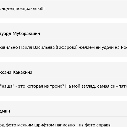
олодец!поздравляю!!!
дуард Мубаракшин
равильно Наиля Васильева (Гафарова),желаем ей удачи на Рос
ксана Канахина
 "наша" - это которая из троих? На мой взгляд, самая симпат
дмин
од фото мелким шрифтом написано - на фото справа