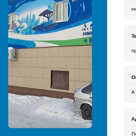
м
Э
п
О
А
А
П