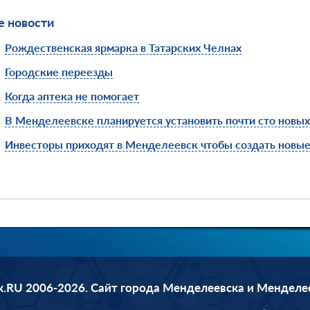
 новости
Рождественская ярмарка в Татарских Челнах
Городские переезды
Когда аптека не помогает
В Менделеевске планируется установить почти сто новы
Инвесторы приходят в Менделеевск чтобы создать новые
.RU 2006-2026. Сайт города Менделеевска и Менделе