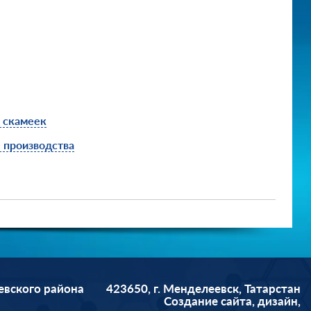
х скамеек
 производства
евского района
423650, г. Менделеевск, Татарстан
Cоздание сайта, дизайн,