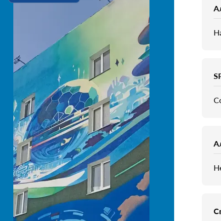
А
Н
S
С
А
Н
С