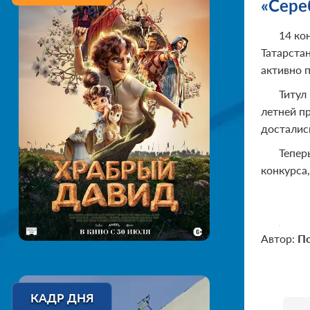
«Сере
14 ко
Татарстан
активно 
Титул
летней п
досталис
Тепер
конкурса,
Автор:
По
КАДР ДНЯ