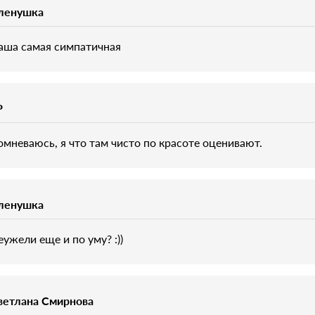
ленушка
аша самая симпатичная
P
омневаюсь, я что там чисто по красоте оценивают.
ленушка
еужели еще и по уму? :))
ветлана Смирнова