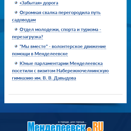
«Забытая» дорога
Огромная свалка перегородила путь
садоводам
Отдел молодежи, спорта и туризма -
перезагрузка?
"Мы вместе" - волонтерское движение
помощи в Менделеевске
Юные парламентарии Менделеевска
посетили с визитом Набережночелнинскую
гимназию им. В. В. Давыдова