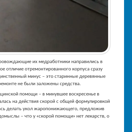
провождающие их медработники направились в
ое отличие отремонтированного корпуса сразу
единственный минус – это старинные деревянные
премонте не были заложены средства.
цинской помощи – в минувшее воскресенье в
алась на действия скорой с общей формулировкой
алась делать укол жаропонижающего, предложив
домыслы – что у «скорой помощи» нет лекарств, о