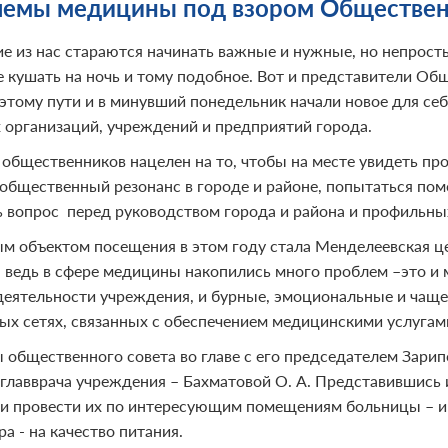
емы медицины под взором Обществен
е из нас стараются начинать важные и нужные, но непросты
не кушать на ночь и тому подобное. Вот и представители О
 этому пути и в минувший понедельник начали новое для с
 организаций, учреждений и предприятий города.
 общественников нацелен на то, чтобы на месте увидеть п
общественный резонанс в городе и районе, попытаться пом
ь вопрос перед руководством города и района и профильны
м объектом посещения в этом году стала Менделеевская ц
, ведь в сфере медицины накопились много проблем –это и
деятельности учреждения, и бурные, эмоциональные и чаще
ых сетях, связанных с обеспечением медицинскими услугами
 общественного совета во главе с его председателем Зарип
 главврача учреждения – Бахматовой О. А. Представившись 
и провести их по интересующим помещениям больницы – и 
а - на качество питания.