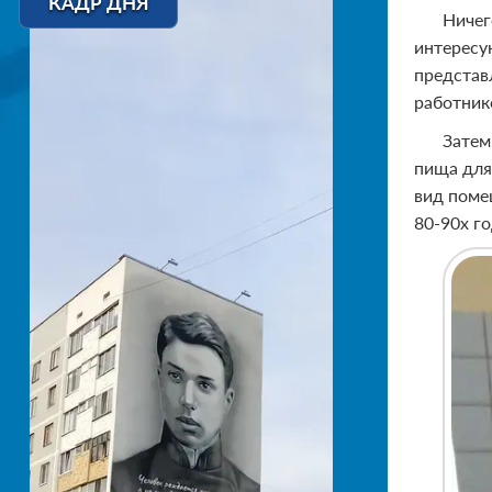
КАДР ДНЯ
Ничег
интересу
представ
работник
Затем
пища для
вид поме
80-90х г