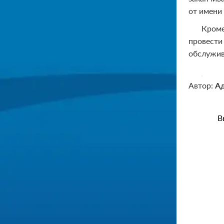
от имени
Кроме
провести
обслужив
Автор:
А
В