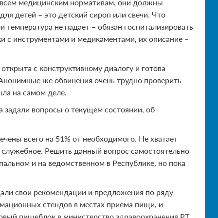
о всем медицинским нормативам, они должны
для детей – это детский сироп или свечи. Что
 температура не падает – обязан госпитализировать
и с инструментами и медикаментами, их описание –
 открыта с конструктивному диалогу и готова
 Анонимные же обвинения очень трудно проверить
ыла на самом деле.
а задали вопросы о текущем состоянии, об
ечены всего на 51% от необходимого. Не хватает
 служебное. Решить данный вопрос самостоятельно
альном и на ведомственном в Республике, но пока
дали свои рекомендации и предложения по ряду
рмационных стендов в местах приема пищи, и
новый пищеблок в министерство здравоохранения РТ