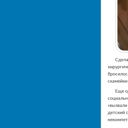
Сдела
хирургич
бросилос
скамейки
Еще о
социальн
«вызвали
детский 
некомпете