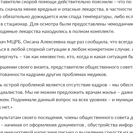
тавители скорой помощи действительно пояснили – что п
ь сначала менее вредные и опасные лекарства, в частности 
 обязательно дожидается или спада температуры, либо если
 в стационар. Для осмотра были предоставлены чемоданчик
ходимые лекарства находились в полном комплекте.
рач МЦРБ, Оксана Алексеевна еще раз сообщила, что всегда
ься в любой спорной ситуации в любом конкретном случае.
ергнуть – так как неизвестно, кто, когда и какая ситуация б
ершении своего визита, представители общественного совет
тованности кадрами других проблемах медиков.
ь острой проблемой является отсутствие кадров – мы обесп
ециалистов. Мы не можем предложить врачам жилье – даже
жем. Поднимали данный вопрос на всех уровнях – и муницип
 нет.»
зультатам своего посещения, члены общественного совета 
 – начиная от оформления документов , обустройства инфо
ая инициативой написания письма о выделении средств на 