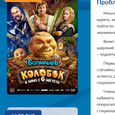
Пробл
Многи
курить, 
пойти по
значимых
Визит
широкий 
– поднят
Первы
случайно
аспекты 
социальн
Члены
кабинета
попросил
стационар