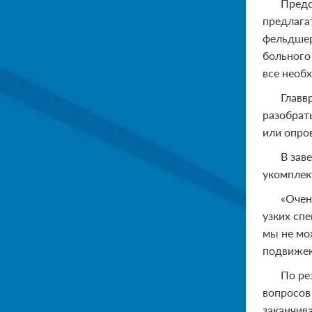
Предс
предлагат
фельдшер
больного
все необ
Главв
разобрат
или опров
В зав
укомплек
«Очен
узких сп
мы не мо
подвижек
По ре
вопросов
заканчив