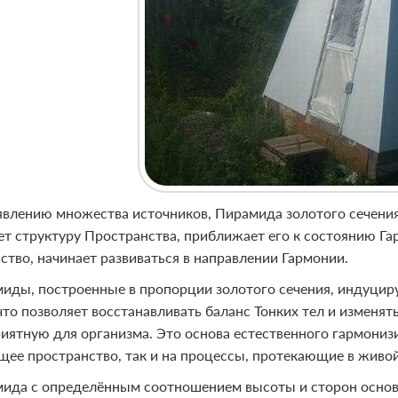
явлению множества источников, Пирамида золотого сечения 
т структуру Пространства, приближает его к состоянию Гарм
ство, начинает развиваться в направлении Гармонии.
иды, построенные в пропорции золотого сечения, индуцир
 что позволяет восстанавливать баланс Тонких тел и измен
риятную для организма. Это основа естественного гармони
ее пространство, так и на процессы, протекающие в живой
ида с определённым соотношением высоты и сторон основа