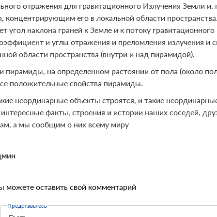
ьного отражения для гравитационного Излучения Земли и, п
я, концентрирующим его в локальной области пространств
ет угол наклона граней к Земле и к потоку гравитационного
коэффициент и углы отражения и преломления излучения и 
нной области пространства (внутри и над пирамидой).
и пирамиды, на определенном растоянии от пола (около пол
все положительные свойства пирамиды.
акие неординарные объекты строятся, и такие неординарны
 интересные факты, строения и истории наших соседей, дру
нам, а мы сообщим о них всему миру
дмин
ы можете оставить свой комментарий
Представьтесь