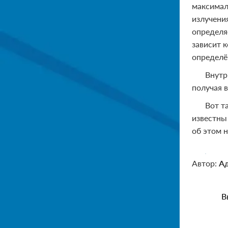
максимал
излучени
определя
зависит 
определё
Внутр
получая 
Вот т
известны
об этом 
Автор:
А
В