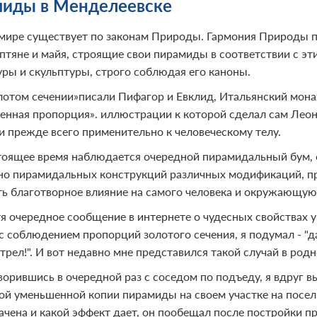
иды в Менделеевске
 мире существует по законам Природы. Гармония Природы п
иптяне и майя, строящие свои пирамиды в соответствии с э
уры и скульптуры, строго соблюдая его каноны.
лотом сечении»писали Пифагор и Евклид, Итальянский монах
енная пропорция». иллюстрации к которой сделал сам Леон
 и прежде всего применительно к человеческому телу.
тоящее время наблюдается очередной пирамидальный бум, 
но пирамидальных конструкций различных модификаций, п
ть благотворное влияние на самого человека и окружающую 
я очередное сообщение в интернете о чудесных свойствах 
 соблюдением пропорций золотого сечения, я подумал - "да,
трел!". И вот недавно мне представился такой случай в род
ворившись в очередной раз с соседом по подъеду, я вдруг в
ой уменьшенной копии пирамиды на своем участке на поселке
ачена и какой эффект дает, он пообещал после постройки пр