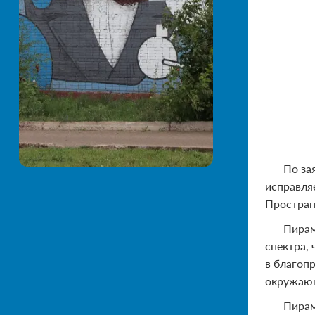
По за
исправляе
Простран
Пирам
спектра,
в благоп
окружающ
Пирам