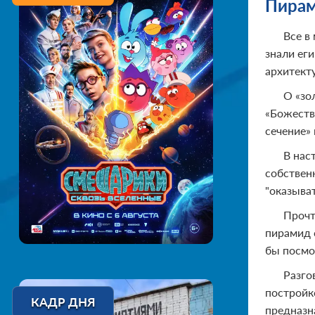
Пирам
Все в
знали ег
архитект
О «зо
«Божеств
сечение»
В нас
собствен
"оказыва
Прочт
пирамид с
бы посмо
Разго
постройк
КАДР ДНЯ
предназн