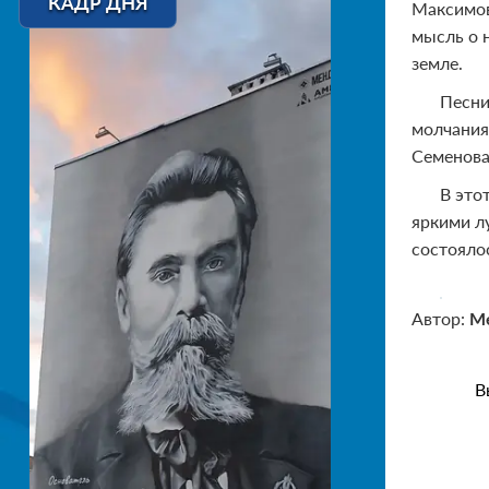
КАДР ДНЯ
Максимов
мысль о 
земле.
Песни
молчания
Семенова
В это
яркими л
состояло
Автор:
М
В