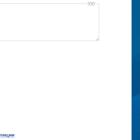
300
олиции