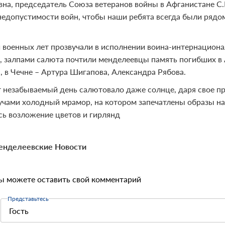
на, председатель Союза ветеранов войны в Афганистане С.
недопустимости войн, чтобы наши ребята всегда были рядом
 военных лет прозвучали в исполнении воина-интернациона
, залпами салюта почтили менделеевцы память погибших в
, в Чечне – Артура Шигапова, Александра Рябова.
т незабываемый день салютовало даже солнце, даря свое п
учами холодный мрамор, на котором запечатлены образы на
сь возложение цветов и гирлянд
енделеевские Новости
ы можете оставить свой комментарий
Представьтесь