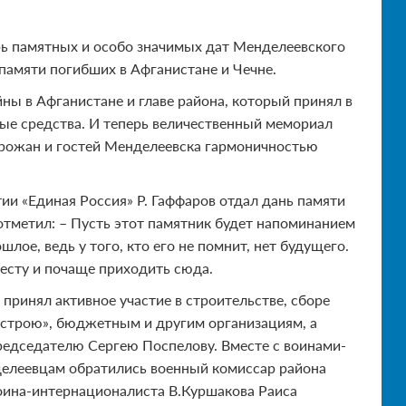
рь памятных и особо значимых дат Менделеевского
памяти погибших в Афганистане и Чечне.
ны в Афганистане и главе района, который принял в
ные средства. И теперь величественный мемориал
орожан и гостей Менделеевска гармоничностью
ии «Единая Россия» Р. Гаффаров отдал дань памяти
отметил: – Пусть этот памятник будет напоминанием
шлое, ведь у того, кто его не помнит, нет будущего.
есту и почаще приходить сюда.
принял активное участие в строительстве, сборе
цстрою», бюджетным и другим организациям, а
председателю Сергею Поспелову. Вместе с воинами-
нделеевцам обратились военный комиссар района
воина-интернационалиста В.Куршакова Раиса