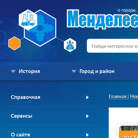
История
Город и район
Главная
|
Но
Справочная
Сервисы
О сайте
30 С