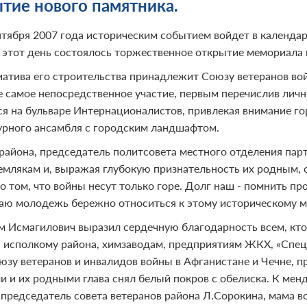
тие нового памятника.
нтября 2007 года историческим событием войдет в календа
В этот день состоялось торжественное открытие мемориала 
атива его строительства принадлежит Союзу ветеранов вой
е самое непосредственное участие, первым перечислив лич
ся на бульваре Интернационалистов, привлекая внимание г
урного ансамбля с городским ландшафтом.
 района, председатель политсовета местного отделения парт
емлякам и, выражая глубокую признательность их родным, 
о том, что войны несут только горе. Долг наш - помнить про
аю молодежь бережно относиться к этому историческому м
м Исмагилович выразил сердечную благодарность всем, кто 
– исполкому района, химзаводам, предприятиям ЖКХ, «Спе
юзу ветеранов и инвалидов войны в Афганистане и Чечне, 
и и их родными глава снял белый покров с обелиска. К ме
, председатель совета ветеранов района Л.Сорокина, мама 