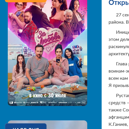
Откры
27 се
района. 
Иници
этом дел
раскинул
архитект
Глава
воинам-з
всем нам 
Я призыв
Руста
средств 
также Со
афганцам
К.Ганиев