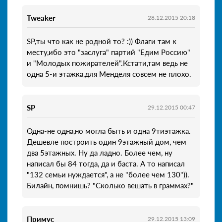
Tweaker
28.12.2015 20:18
SP,ты что как не родной то? :)) Флаги там к
месту,ибо это "заслуга" партий "Едим Россию"
и "Молодых пожирателей".Кстати,там ведь не
одна 5-и этажка,для Менделя совсем не плохо.
SP
29.12.2015 00:47
Одна-не одна,но могла быть и одна 9тиэтажка.
Дешевле построить один 9этажный дом, чем
два 5этажных. Ну да ладно. Более чем, ну
написал бы 84 тогда, да и баста. А то написал
"132 семьи нуждается", а не "более чем 130")).
Билайн, помнишь? "Сколько вешать в граммах?"
Примус
29.12.2015 13:09