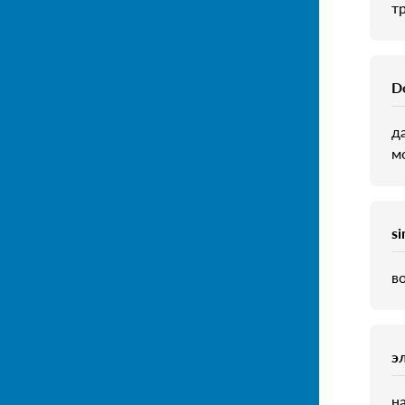
т
D
д
м
s
в
э
на