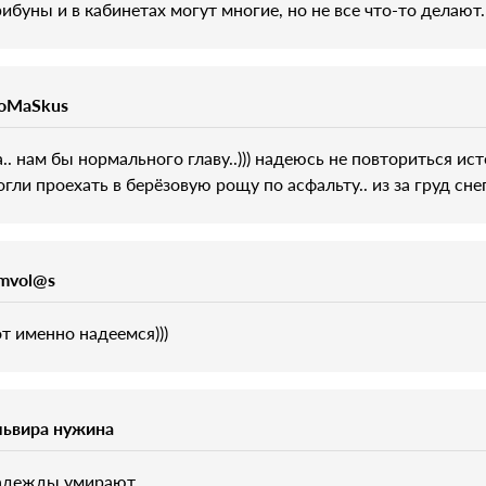
рибуны и в кабинетах могут многие, но не все что-то делают
oMaSkus
а.. нам бы нормального главу..))) надеюсь не повториться ист
огли проехать в берёзовую рощу по асфальту.. из за груд снег
imvol@s
от именно надеемся)))
львира нужина
дежды умирают...........