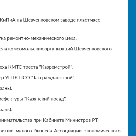
ря КиПиА на Шевченковском заводе пластмасс
астка ремонтно-механического цеха.
отдела комсомольских организаций Шевченковского
оцеха КМТС треста "Казремстрой".
енер УПТК ПСО "Татгражданстрой".
зань).
префектуры "Казанский посад".
зань).
принимательства при Кабинете Министров РТ.
звитию малого бизнеса Ассоциации экономического