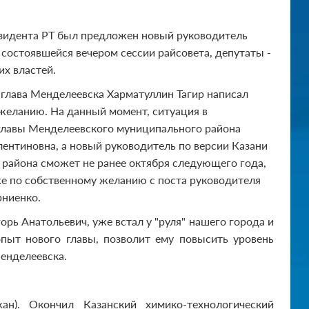
президента РТ был предложен новый руководитель
 состоявшейся вечером сессии райсовета, депутаты -
х властей.
глава Менделеевска Харматуллин Тагир написал
 желанию. На данный момент, ситуация в
главы Менделеевского муниципального района
ентиновна, а новый руководитель по версии Казани
и района сможет не ранее октября следующего года,
 же по собственному желанию с поста руководителя
рниенко.
орь Анатольевич, уже встал у "руля" нашего города и
опыт нового главы, позволит ему повысить уровень
енделеевска.
ан). Окончил Казанский химико-технологический