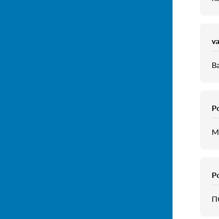
va
В
Р
М
Р
П