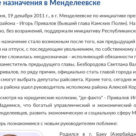
 назначения в Менделеевске
ня, 19 декабря 2011 г., в г. Менделеевске по инициативе 
 района - Игорь Привалов (бывший глава Камских Полян). На
но, без возражений, поддержали инициативу Республикански
 назначение стало возможным после того, как предыдущий 
я на отпуск, с последующим увольнением, по собственному
тве сложилась неоднозначная - исполняющей обязанности 
 заместитель предыдущего главы, Безбородова Светлана Вал
Привалов, по ряду причин, официально стать главой города 
о смогут выбрать депутаты райсовета. Кроме того, сегодня
а района ушел руководитель исполкома района Алексей Ко
есмотря на юридические коллизии, "де-факто" - Привалов Иг
Надеемся, что богатый управленческий и экономический 
нделеевцев, развить экономическую и социальную сферу М
ерь познакомимся с новым руководителем поближе:
Родился в г. Баку (Азербайдж