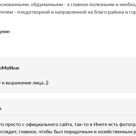
основанными, обдуманными - а главное полезными и необхо
телем - плодотворной и направленной на благо района и го
дмин
oMaSkus
у и выражение лица..))
P
то просто с официального сайта, так-то в Инете есть фотогр
ыглядит, главное, чтобы был порядочным и хозяйственным р