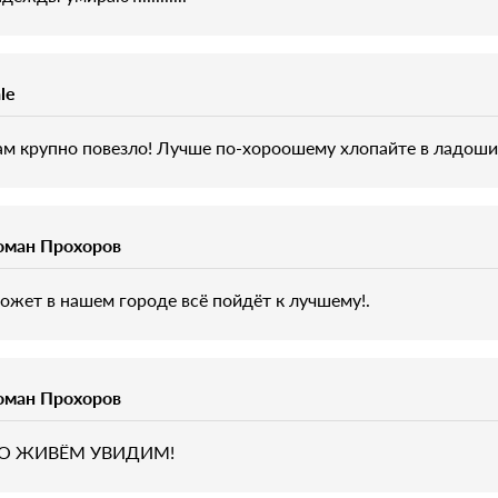
le
ам крупно повезло! Лучше по-хороошему хлопайте в ладоши 
оман Прохоров
ожет в нашем городе всё пойдёт к лучшему!.
оман Прохоров
О ЖИВЁМ УВИДИМ!