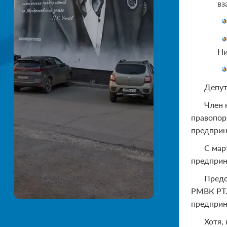
вз
Ни
Депут
Член 
правопор
предприн
С мар
предприн
Предс
РМВК РТ.
предприн
Хотя,