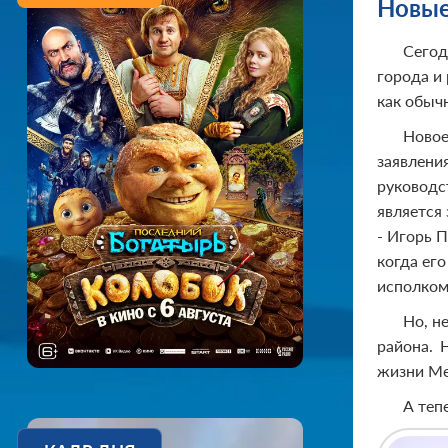
Новые
Сегод
города и
как обыч
Новое
заявлени
руководс
является
- Игорь 
когда ег
исполком
Но, н
района. 
жизни Ме
А теп