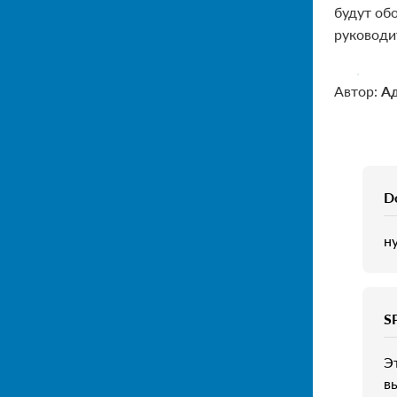
будут об
руководи
Автор:
А
D
н
S
Э
в