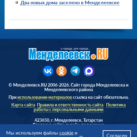
Два новых дома заселено в Менделеевске
© Менделеевск.RU 2006-2026. Сайт города Менделеевска и
Менделеевского района
При
использовании материалов
ссылка на сайт обязательна.
Карта сайта
Правила и ответственность сайта
Политика
работы с персональными данными
423650, г. Менделеевск, Татарстан
Cоздание сайта, дизайн, поддержка
Веб студия
AD Soft ©
Мы используем файлы
cookie
и
Согласен