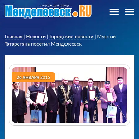
Главная
|
Новости
|
Городские новости
|
Муфтий
Татарстана посетил Менделеевск
26 ЯНВАРЯ 2015