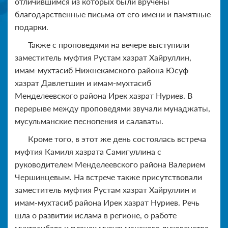
отличившимся из которых были вручены
благодарственные письма от его имени и памятные
подарки.
Также с проповедями на вечере выступили
заместитель муфтия Рустам хазрат Хайруллин,
имам-мухтасиб Нижнекамского района Юсуф
хазрат Давлетшин и имам-мухтасиб
Менделеевского района Ирек хазрат Нуриев. В
перерыве между проповедями звучали мунаджаты,
мусульманские песнопения и салаваты.
Кроме того, в этот же день состоялась встреча
муфтия Камиля хазрата Самигуллина с
руководителем Менделеевского района Валерием
Чершинцевым. На встрече также присутствовали
заместитель муфтия Рустам хазрат Хайруллин и
имам-мухтасиб района Ирек хазрат Нуриев. Речь
шла о развитии ислама в регионе, о работе
мухтасибата и планах мусульманского духовенства