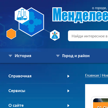
История
Город и район
Главная
|
Но
Справочная
Сервисы
О сайте
01 О