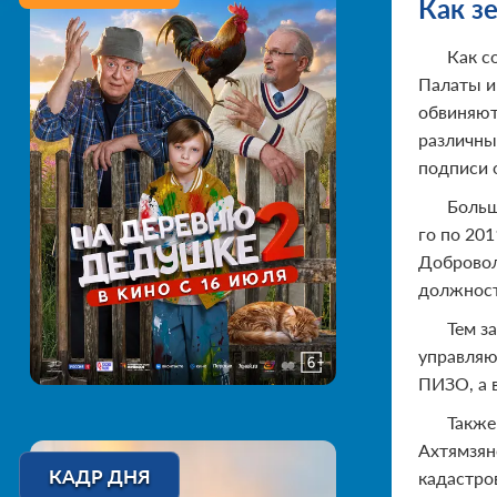
Как з
Как с
Палаты и
обвиняют
различны
подписи 
Больш
го по 20
Добровол
должност
Тем з
управляю
ПИЗО, а 
Также
Ахтямзян
КАДР ДНЯ
кадастро