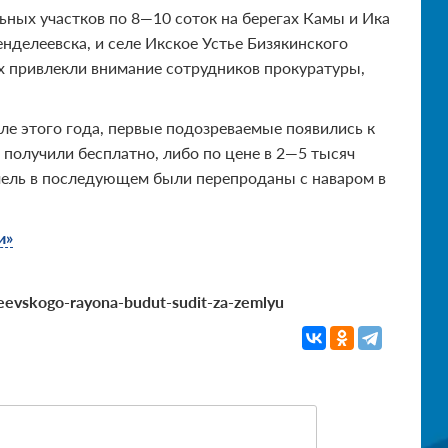
ных участков по 8—10 соток на берегах Камы и Ика
нделеевска, и селе Икское Устье Бизякинского
ах привлекли внимание сотрудников прокуратуры,
ле этого года, первые подозреваемые появились к
м получили бесплатно, либо по цене в 2—5 тысяч
емель в последующем были перепроданы с наваром в
и»
leevskogo-rayona-budut-sudit-za-zemlyu