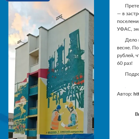
Прете
— в заст
поселени
УФАС, эк
Дело 
весне. По
рублей, 
60 раз!
Подро
Автор:
ht
В