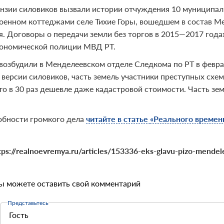
нзии силовиков вызвали истории отчуждения 10 муниципаль
роенном коттеджами селе Тихие Горы, вошедшем в состав Ме
я. Договоры о передачи земли без торгов в 2015—2017 год
ономической полиции МВД РТ.
возбудили в Менделеевском отделе Следкома по РТ в февра
 версии силовиков, часть земель участники преступных схе
что в 30 раз дешевле даже кадастровой стоимости. Часть з
бности громкого дела
читайте в статье
«Реального времен
tps://realnoevremya.ru/articles/153336-eks-glavu-pizo-mende
ы можете оставить свой комментарий
Представьтесь