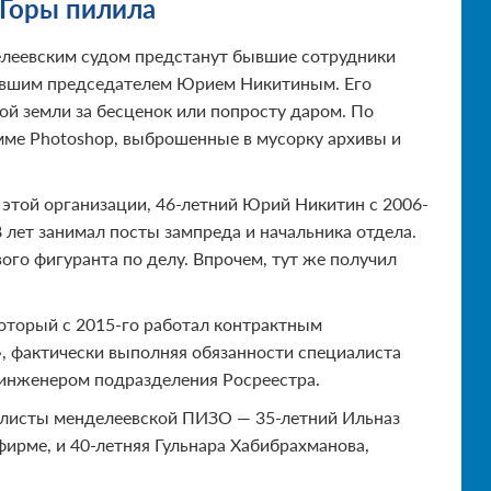
 Горы пилила
елеевским судом предстанут бывшие сотрудники
ывшим председателем Юрием Никитиным. Его
й земли за бесценок или попросту даром. По
мме Photoshop, выброшенные в мусорку архивы и
этой организации, 46-летний Юрий Никитин с 2006-
 лет занимал посты зампреда и начальника отдела.
ого фигуранта по делу. Впрочем, тут же получил
оторый с 2015-го работал контрактным
 фактически выполняя обязанности специалиста
м инженером подразделения Росреестра.
алисты менделеевской ПИЗО — 35-летний Ильназ
ирме, и 40-летняя Гульнара Хабибрахманова,