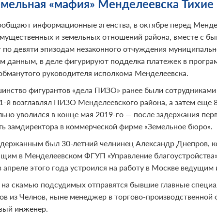
емельная «мафия» Менделеевска Тихие
ообщают информационные агенства, в октябре перед Менд
мущественных и земельных отношений района, вместе с б
 по девяти эпизодам незаконного отчуждения муниципально
м данным, в деле фигурируют подделка платежек в програ
обманутого руководителя исполкома Менделеевска.
инство фигурантов «дела ПИЗО» ранее были сотрудниками 
11-й возглавлял ПИЗО Менделеевского района, а затем еще 8
ьно уволился в конце мая 2019-го — после задержания перв
ь замдиректора в коммерческой фирме «Земельное бюро».
адержанным был 30-летний челнинец Александр Днепров, к
щим в Менделеевском ФГУП «Управление благоустройства»,
в апреле этого года устроился на работу в Москве ведущи
 на скамью подсудимых отправятся бывшие главные специ
ов из Челнов, ныне менеджер в торгово-производственной ф
вый инженер.