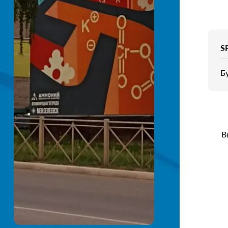
S
Бу
В