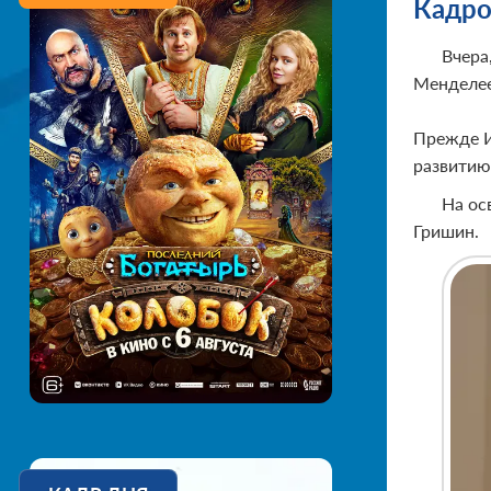
Кадро
Вчера
Менделее
Прежде И
развитию
На ос
Гришин.