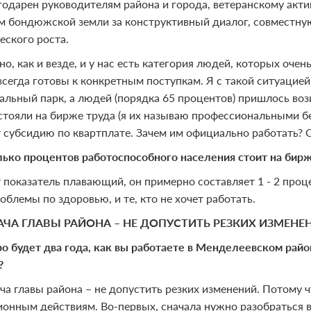
годарен руководителям района и города, ветеранскому ак
м бондюжской земли за конструктивный диалог, совместну
еского роста.
но, как и везде, и у нас есть категория людей, которых оче
всегда готовы к конкретным поступкам. Я с такой ситуацией
альный парк, а людей (порядка 65 процентов) пришлось воз
стояли на бирже труда (я их называю профессиональными бе
 субсидию по квартплате. Зачем им официально работать? О
лько процентов работоспособного населения стоит на бир
т показатель плавающий, он примерно составляет 1 - 2 проц
блемы по здоровью, и те, кто не хочет работать.
АЧА ГЛАВЫ РАЙОНА – НЕ ДОПУСТИТЬ РЕЗКИХ ИЗМЕНЕ
ро будет два года, как вы работаете в Менделеевском райо
?
ача главы района – не допустить резких изменений. Потому ч
онным действиям. Во-первых, сначала нужно разобраться в 