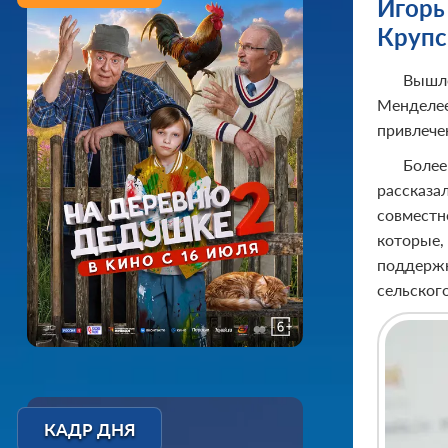
Игорь
Крупс
Вышло
Менделее
привлече
Более
рассказа
совместн
которые,
поддержк
сельского
КАДР ДНЯ