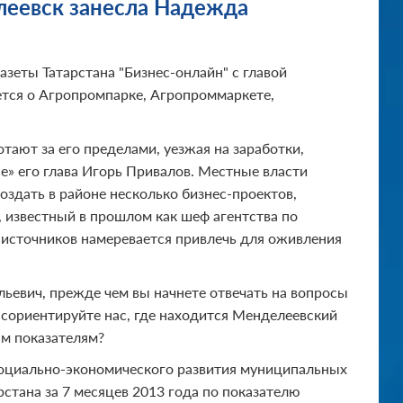
леевск занесла Надежда
еты Татарстана "Бизнес-онлайн" с главой
ется о Агропромпарке, Агропроммаркете,
ают за его пределами, уезжая на заработки,
e» его глава Игорь Привалов. Местные власти
здать в районе несколько бизнес-проектов,
 известный в прошлом как шеф агентства по
х источников намеревается привлечь для оживления
льевич, прежде чем вы начнете отвечать на вопросы
 сориентируйте нас, где находится Менделеевский
м показателям?
социально-экономического развития муниципальных
рстана за 7 месяцев 2013 года по показателю