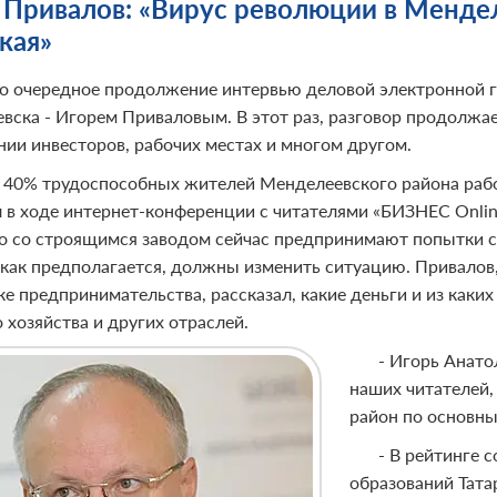
 Привалов: «Вирус революции в Менде
кая»
 очередное продолжение интервью деловой электронной газ
вска - Игорем Приваловым. В этот раз, разговор продолжа
нии инвесторов, рабочих местах и многом другом.
 40% трудоспособных жителей Менделеевского района работ
л в ходе интернет-конференции с читателями «БИЗНЕС Onlin
о со строящимся заводом сейчас предпринимают попытки со
 как предполагается, должны изменить ситуацию. Привалов,
е предпринимательства, рассказал, какие деньги и из каки
 хозяйства и других отраслей.
- Игорь Анато
наших читателей,
район по основны
- В рейтинге 
образований Тата