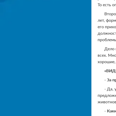
То есть о
Второ
лет, фор
его прих
должност
проблемы
Дело 
всех. Мно
хорошие, 
«ВИД
- За 
- Да,
предложе
животнов
- Как