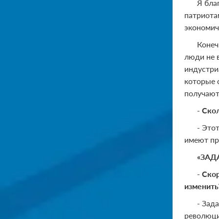
Я бла
патриота
экономич
Конеч
люди не 
индустри
которые 
получают
- Ско
- Это
имеют про
«ЗАД
- Ско
изменить
- Зад
революци