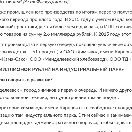
ботникам?
(Асия Фасхутдинова)
екс промышленного производства по итогам первого полуго
ного периода прошлого года. В 2015 году с учетом ввода к
оний» рост ожидается более чем в два раза, и ИПП состав
о товаров на сумму 2,6 миллиарда рублей. К 2015 году этот
ст производства в первую очередь повлияло увеличение об
роизводства – 61 процент) и ОАО «Химзавод имени Карпова»
Кама-Сакс», ООО «Менделеевский хлебозавод», ООО ТД «
 МИЛЛИОНОВ РУБЛЕЙ НА ИНДУСТРИАЛЬНЫЙ ПАРК»
сли говорить о развитии?
делеевск – город химиков в первую очередь. И ничего друго
ство военной техники, ни судостроение там не пойдет.
рритории химзавода имени Карпова есть свободные площад
изацию там индустриального парка. Этим сейчас и занимаем
дных площадях административного корпуса, чтобы сдавать 