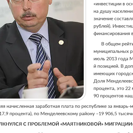
«инвестиции в ос
на душу населени
значение составля
рублей). Инвестиц
финансирования в
В общем рейт
муниципальных ра
июль 2013 года М
й позицией. В до
имеющих городско
Доля Менделеевск
процента, это 22
90 процентов наш
яя начисленная заработная плата по республике за январь-м
17,9 процента), по Менделеевскому району –19 906,5 тысячи
ЛКНУЛСЯ С ПРОБЛЕМОЙ «МАЯТНИКОВОЙ» МИГРАЦИИ