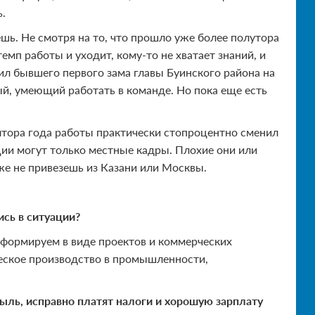
ь.
шь. Не смотря на то, что прошло уже более полутора
мп работы и уходит, кому-то не хватает знаний, и
сил бывшего первого зама главы Буинского района на
й, умеющий работать в команде. Но пока еще есть
лтора года работы практически стопроцентно сменил
ации могут только местные кадры. Плохие они или
 же не привезешь из Казани или Москвы.
сь в ситуации?
ы формируем в виде проектов и коммерческих
еское производство в промышленности,
ыль, исправно платят налоги и хорошую зарплату