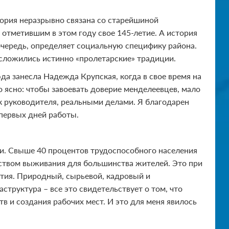
тория неразрывно связана со старейшиной
отметившим в этом году свое 145-летие. А история
 очередь, определяет социальную специфику района.
сложились истинно «пролетарские» традиции.
да занесла Надежда Крупская, когда в свое время на
 ясно: чтобы завоевать доверие менделеевцев, мало
к руководителя, реальными делами. Я благодарен
первых дней работы.
ии. Свыше 40 процентов трудоспособного населения
дством выживания для большинства жителей. Это при
ития. Природный, сырьевой, кадровый и
труктура – все это свидетельствует о том, что
в и создания рабочих мест. И это для меня явилось