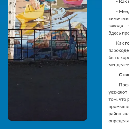
- Как
- Мен
химическ
завода –
Здесь пр
Как г
пароходе
быть хор
менделее
- С к
- Пре
уезжают 
том, что
промышле
район яв
определя