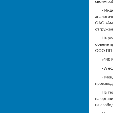
своим ра
- Инд
аналогич
ОАО «Амм
отгружен
На ро
объеме п
ООО ПП «
«440
- А е
- Мен
производ
На те
на орган
на свобо