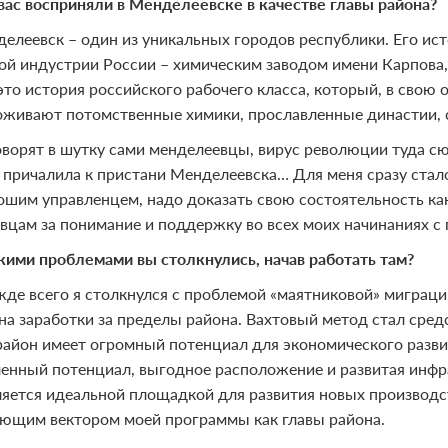
 вас восприняли в Менделеевске в качестве главы района?
делеевск – один из уникальных городов республики. Его ис
ой индустрии России – химическим заводом имени Карпова, 
 это история российского рабочего класса, который, в свою
оживают потомственные химики, прославленные династии, 
оворят в шутку сами менделеевцы, вирус революции туда сю
 причалила к пристани Менделеевска… Для меня сразу стало
ошим управленцем, надо доказать свою состоятельность ка
вцам за понимание и поддержку во всех моих начинаниях с 
акими проблемами вы столкнулись, начав работать там?
жде всего я столкнулся с проблемой «маятниковой» миграц
на заработки за пределы района. Вахтовый метод стал сре
 район имеет огромный потенциал для экономического разв
нный потенциал, выгодное расположение и развитая инфрас
ляется идеальной площадкой для развития новых производст
ющим вектором моей программы как главы района.