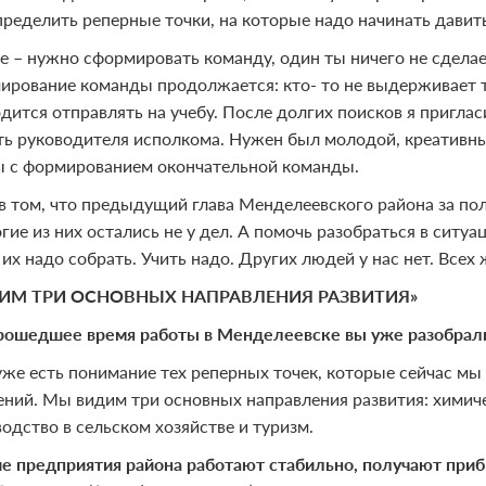
пределить реперные точки, на которые надо начинать давит
е – нужно сформировать команду, один ты ничего не сделае
мирование команды продолжается: кто- то не выдерживает те
одится отправлять на учебу. После долгих поисков я пригла
ь руководителя исполкома. Нужен был молодой, креативны
 с формированием окончательной команды.
в том, что предыдущий глава Менделеевского района за по
гие из них остались не у дел. А помочь разобраться в ситу
их надо собрать. Учить надо. Других людей у нас нет. Всех
ИМ ТРИ ОСНОВНЫХ НАПРАВЛЕНИЯ РАЗВИТИЯ»
прошедшее время работы в Менделеевске вы уже разобрали
 уже есть понимание тех реперных точек, которые сейчас м
ний. Мы видим три основных направления развития: химич
одство в сельском хозяйстве и туризм.
ие предприятия района работают стабильно, получают приб