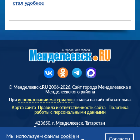
стал удобнее
© Менделеевск.RU 2006-2026. Сайт города Менделеевска и
Менделеевского района
При
использовании материалов
ссылка на сайт обязательна.
Карта сайта
Правила и ответственность сайта
Политика
работы с персональными данными
423650, г. Менделеевск, Татарстан
Cоздание сайта, дизайн, поддержка
Веб студия
AD Soft ©
Мы используем файлы
cookie
и
Согласен