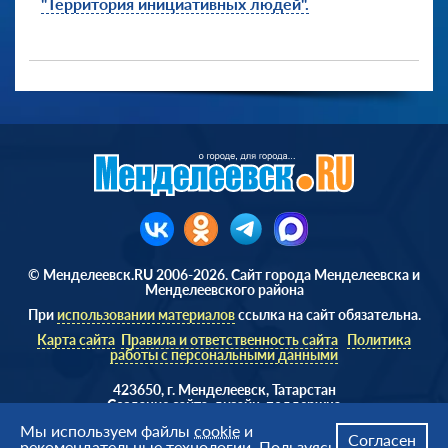
"Территория инициативных людей".
© Менделеевск.RU 2006-2026. Сайт города Менделеевска и
Менделеевского района
При
использовании материалов
ссылка на сайт обязательна.
Карта сайта
Правила и ответственность сайта
Политика
работы с персональными данными
423650, г. Менделеевск, Татарстан
Cоздание сайта, дизайн, поддержка
Веб студия
AD Soft ©
Мы используем файлы
cookie
и
Согласен
рекомендательные технологии. Пользуясь