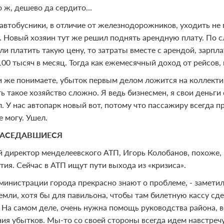
о ж, дешево да сердито…
 автобусники, в отличие от железнодорожников, уходить не 
. Новый хозяин тут же решил поднять арендную плату. По с
сли платить такую цену, то затраты вместе с арендой, зарп
00 тысяч в месяц. Тогда как ежемесячный доход от рейсов, 
и же понимаете, убыток первым делом ложится на коллектив
ь такое хозяйство сложно. Я ведь бизнесмен, я свои деньг
. У нас автопарк новый вот, потому что пассажиру всегда п
е могу. Ушел.
ЗАСЕДАВШИЕСЯ
 директор менделеевского АТП, Игорь Колобанов, похоже, 
тия. Сейчас в АТП ищут пути выхода из «кризиса».
дминистрации города прекрасно знают о проблеме, - замет
земли, хотя бы для павильона, чтобы там билетную кассу сд
. На самом деле, очень нужна помощь руководства района,
ия убытков. Мы-то со своей стороны всегда идем навстречу: