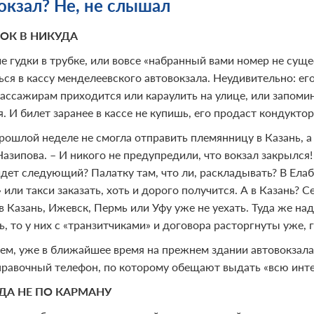
окзал? Не, не слышал
ОК В НИКУДА
е гудки в трубке, или вовсе «набранный вами номер не суще
ься в кассу менделеевского автовокзала. Неудивительно: ег
пассажирам приходится или караулить на улице, или запомин
. И билет заранее в кассе не купишь, его продаст кондуктор
прошлой неделе не смогла отправить племянницу в Казань, а
азипова. – И никого не предупредили, что вокзал закрылся!
идет следующий? Палатку там, что ли, раскладывать? В Елаб
 или такси заказать, хоть и дорого получится. А в Казань? 
в Казань, Ижевск, Пермь или Уфу уже не уехать. Туда же на
, то у них с «транзитчиками» и договора расторгнуты уже, г
ем, уже в ближайшее время на прежнем здании автовокзал
справочный телефон, по которому обещают выдать «всю ин
ДА НЕ ПО КАРМАНУ