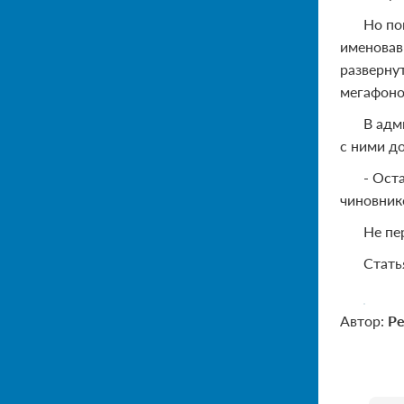
Но по
именовав
развернут
мегафоно
В адм
с ними д
- Ост
чиновник
Не пе
Стать
Автор:
Р