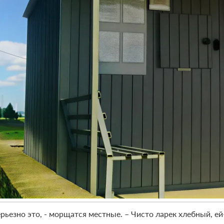
ерьезно это, - морщатся местные. – Чисто ларек хлебный, ей-