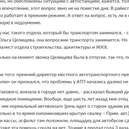
но, но обеспокоены ситуацией с автостанцией, кажется, то
 впечатление, этот вопрос явно не на повестке дня. В райи
 работает в прежнем режиме. А ответ на вопрос, есть ли в
воря) в недоумение.
 у нас такого отдела, который бы транспортом занимался, - 
 Ольга Целищева, она вопросами транспорта занимается. Но
иалист отдела строительства, архитектуры и ЖКХ.
олько на момент звонка Целищева была в отпуске, так что, 
е того: прежний директор местного автотранспортного пре
ке» он признался, что проблемы у АТП начались далеко не в
 такового, вокзала в городе нет давно, - рассказал бывши
рендное помещение. Вообще, еще шесть лет назад мне отец м
з нее нормальный автовокзал» (речь идет о старом здании 
льно в то время напоминавшем крытую свалку – Прим. авт.).
и кассы, асфальт там положили, площадку для автобусов с
позже эта помощь сошла на нет. Здание я продал года 3 наз