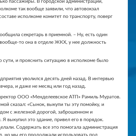
лько пассажиры. В городской администрации,
сполкоме так вообще заявили, что автовокзал
 составе исполкоме комитет по транспорту, поверг
сообщила секретарь в приемной. – Ну, есть один
 вообще-то она в отделе ЖКХ, у нее должность
по сути, и прояснить ситуацию в исполкоме было
дприятия уволился десять дней назад. В интервью
чера, и даже не месяц или год назад.
й директор ООО «Менделеевское АТП» Рамиль Муратов.
ой сказал: «Сынок, выкупи ты эту помойку, и
рядом с железной дорогой, заброшенном и
 Я выкупил это здание, привел его в порядок.
делали. Содержать все это помогала администрация
ад, но мы его продолжали использовать под