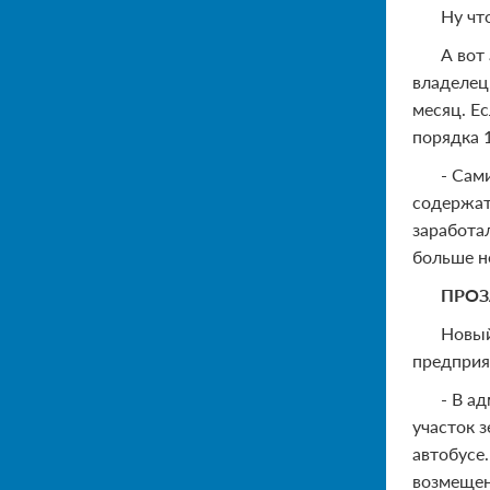
Ну чт
А вот
владелец
месяц. Е
порядка 1
- Сам
содержат
заработал
больше н
ПРО
Новый
предприя
- В а
участок 
автобусе
возмещен