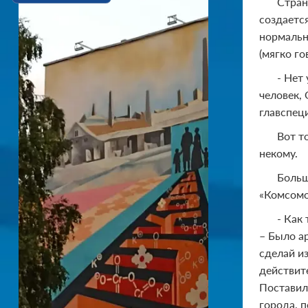
Стран
создается
нормально
(мягко го
- Нет
человек,
главспец
Вот т
некому.
Больш
«Комсомол
- Как
– Было а
сделай и
действите
Поставил
города, 