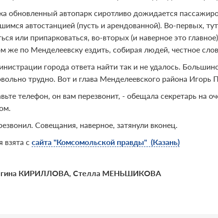
ка обновленный автопарк сиротливо дожидается пассажиров
шимся автостанцией (пусть и арендованной). Во-первых, ту
ься или припарковаться, во-вторых (и наверное это главное
м же по Менделеевску ездить, собирая людей, честное сло
инистрации города ответа найти так и не удалось. Большин
овольно трудно. Вот и глава Менделеевского района Игорь П
авьте телефон, он вам перезвонит, - обещала секретарь на 
ом.
резвонил. Совещания, наверное, затянули вконец.
я взята с
сайта "Комсомольской правды" (Казань)
егина КИРИЛЛОВА, Стелла МЕНЬШИКОВА