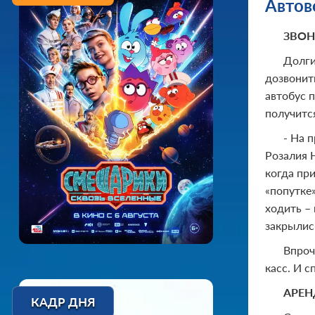
Автов
ЗВОН
Долги
дозвонит
автобус 
получится
- На 
Розалия Н
когда пр
«попутке»
ходить – 
закрылись
Впроч
касс. И 
АРЕН
КАДР ДНЯ