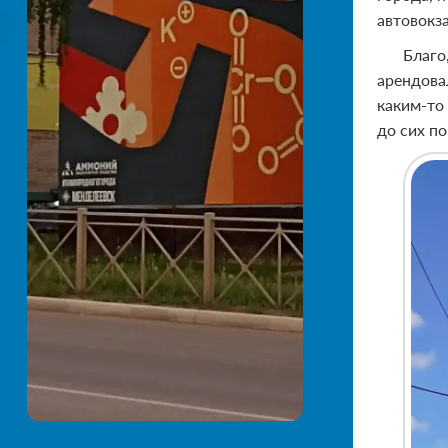
автовокз
Благо
арендова
каким-то
до сих п