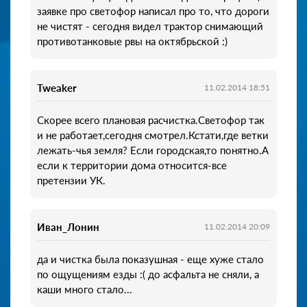
заявке про светофор написал про то, что дороги
не чистят - сегодня видел трактор снимающий
противотанковые рвы на октябрьской :)
Tweaker
11.02.2014 18:51
Скорее всего плановая расчистка.Светофор так
и не работает,сегодня смотрел.Кстати,где ветки
лежать-чья земля? Если городская,то понятно.А
если к территории дома относится-все
претензии УК.
Иван_Лонин
11.02.2014 20:09
да и чистка была показушная - еще хуже стало
по ощущениям езды :( до асфальта не сняли, а
каши много стало...