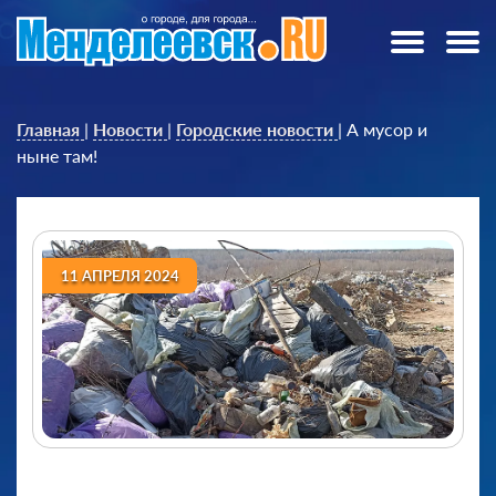
Главная
|
Новости
|
Городские новости
|
А мусор и
ныне там!
11 АПРЕЛЯ 2024