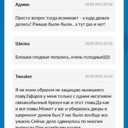
Админ
20.05.2011 07:12
Просто вопрос тогда возникает - а куда деньги
делись? Раньше были-были.. а тут раз и нет!
Шилка
20.05.2011 07:15
Блошки глодные попались, очень голодные))))))
Tweaker
20.05.2011 11:42
Я ни коим образом не защищаю нынешнего
главу.Гафаров у меня только с одним негативом
связан,обычный брехун как и этот глава.Да как
и все главы.Может у вас и убирались дворы и
капремонт домов был.У нас было вообще все
ужасно.Сейчас дело сдвинулось по многим
вопросам.При малейшем косяке