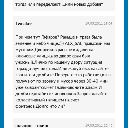
тогда или переделают ...или новых добавят
Tweaker
19.05.2011 19:09
При чем тут Гафаров? Раньше и трава была
зеленее и небо чище.:))) ALX_SAL прав,сами мы
мусорим.Дворников раньше кидали на
ключевые улицы,а во дворе срач был
ужасный.Лично по нашему двору ситуация
гораздо лучше стала.И не жалуйтесь на сайте-
звоните и долбите.Поверьте-это работает,втык
получают по звонку и мусор через 30-40 мин
уже вывозится.Нет Главы-звоните замам.И
долбите,долбите чиновников.Запрос давайте
коллективный напишем на счет
фонтанов.Долго что ли?
шляпинг-токинг
19.05.2011 22:45