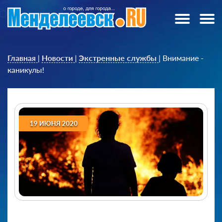
Главная
|
Новости
|
Экстренные службы
|
Внимание -
каникулы!
19 ИЮНЯ 2020