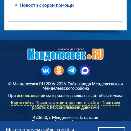
Новости скорой помощи
© Менделеевск.RU 2006-2026. Сайт города Менделеевска и
Менделеевского района
При
использовании материалов
ссылка на сайт обязательна.
Карта сайта
Правила и ответственность сайта
Политика
работы с персональными данными
423650, г. Менделеевск, Татарстан
Cоздание сайта, дизайн, поддержка
Веб студия
AD Soft ©
Мы используем файлы
cookie
и