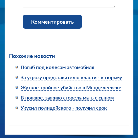
Комментировать
Похожие новости
Погиб под колесам автомобиля
За угрозу представителю власти - в тюрьму
Жуткое тройное убийство в Менделеевске
В пожаре, заживо сгорела мать с сыном
Укусил полицейского - получил срок