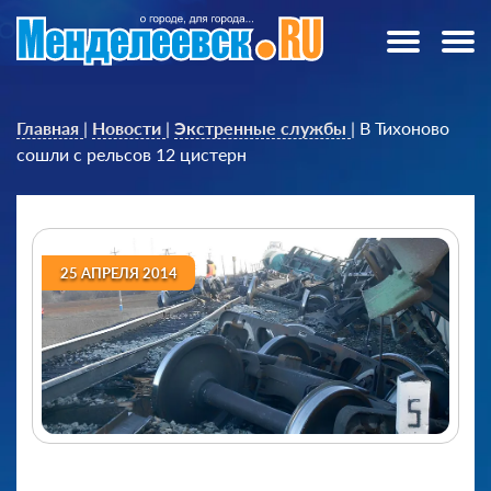
Главная
|
Новости
|
Экстренные службы
|
В Тихоново
сошли с рельсов 12 цистерн
25 АПРЕЛЯ 2014