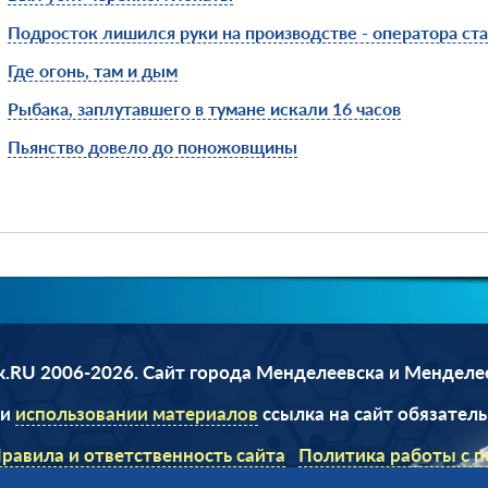
Подросток лишился руки на производстве - оператора ста
Где огонь, там и дым
Рыбака, заплутавшего в тумане искали 16 часов
Пьянство довело до поножовщины
.RU 2006-2026. Сайт города Менделеевска и Менделе
ри
использовании материалов
ссылка на сайт обязатель
равила и ответственность сайта
Политика работы с 
данными