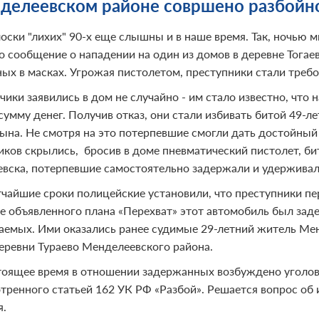
делеевском районе совршено разбойно
оски "лихих" 90-х еще слышны и в наше время. Так, ночью 
о сообщение о нападении на один из домов в деревне Тогаев
ных в масках. Угрожая пистолетом, преступники стали требо
чики заявились в дом не случайно - им стало известно, чт
умму денег. Получив отказ, они стали избивать битой 49-ле
сына. Не смотря на это потерпевшие смогли дать достойный
иков скрылись, бросив в доме пневматический пистолет, би
вска, потерпевшие самостоятельно задержали и удерживал
тчайшие сроки полицейские установили, что преступники п
те объявленного плана «Перехват» этот автомобиль был зад
аемых. Ими оказались ранее судимые 29-летний житель Мен
еревни Тураево Менделеевского района.
тоящее время в отношении задержанных возбуждено уголов
тренного статьей 162 УК РФ «Разбой». Решается вопрос об
я.