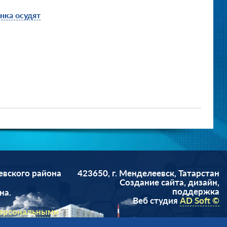
нка осудят
евского района
423650, г. Менделеевск, Татарстан
Cоздание сайта, дизайн,
поддержка
на.
Веб студия
AD Soft ©
персональными