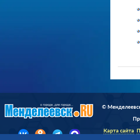
© Менделеевск
П
Карта сайта
П