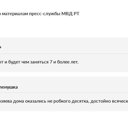
 материалам пресс-службы МВД РТ
P
т и будет чем заняться 7 и более лет.
ленушка
озяева дома оказались не робкого десятка, достойно всячес