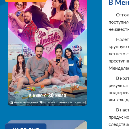
В Мен
Отгол
поступил
неизвест
Налёт
крупную с
летнего 
преступн
Менделее
В кра
результа
подозрев
житель д
В нас
предусмо
следстви