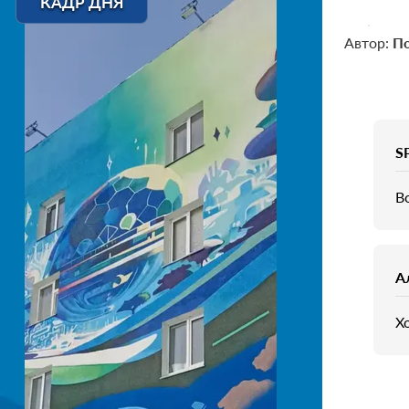
КАДР ДНЯ
Автор:
По
S
Во
А
Х