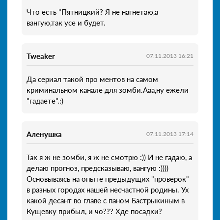
Что есть "Пятницкий? Я не нагнетаю,а
вангую,так усе и будет.
Tweaker
07.11.2013 16:21
Да сериал такой про ментов на самом
криминальном канале для зомби.Ааа,ну ежели
"гадаете".:)
Аленушка
07.11.2013 17:14
Так я ж не зомби, я ж не смотрю :)) И не гадаю, а
делаю прогноз, предсказываю, вангую :))))
Основываясь на опыте предыдущих "проверок"
в разных городах нашей несчастной родины. Ух
какой десант во главе с паном Бастрыкиным в
Кущевку прибыл, и чо??? Хде посадки?