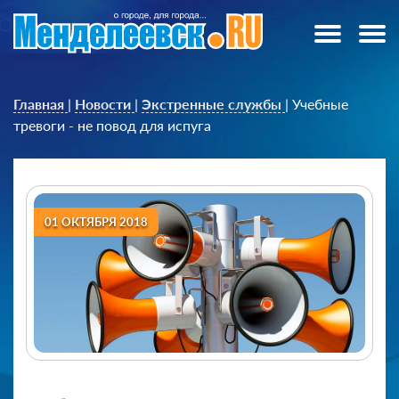
Главная
|
Новости
|
Экстренные службы
|
Учебные
тревоги - не повод для испуга
01 ОКТЯБРЯ 2018