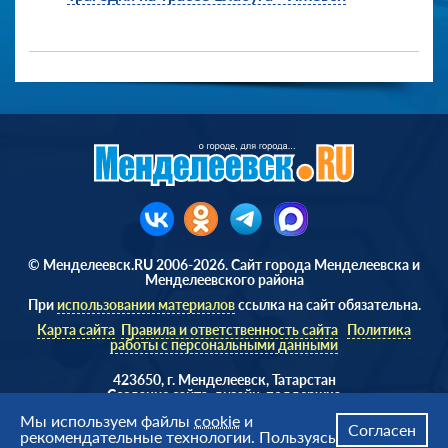
© Менделеевск.RU 2006-2026. Сайт города Менделеевска и
Менделеевского района
При
использовании материалов
ссылка на сайт обязательна.
Карта сайта
Правила и ответственность сайта
Политика
работы с персональными данными
423650, г. Менделеевск, Татарстан
Cоздание сайта, дизайн, поддержка
Веб студия
AD Soft ©
Мы используем файлы
cookie
и
Согласен
рекомендательные технологии. Пользуясь