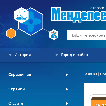
История
Город и район
Главная
|
Но
Справочная
Сервисы
О сайте
18 Д