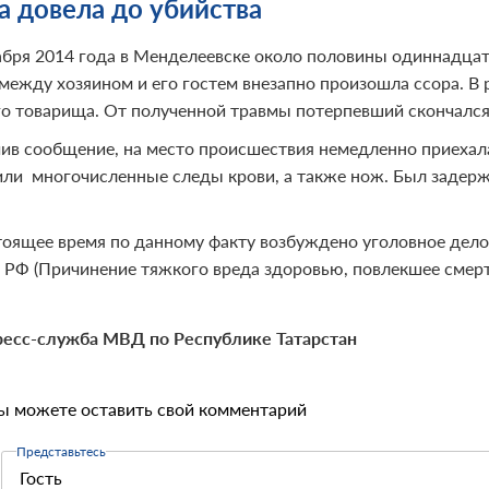
а довела до убийства
абря 2014 года в Менделеевске около половины одиннадцато
 между хозяином и его гостем внезапно произошла ссора. В
го товарища. От полученной травмы потерпевший скончался
ив сообщение, на место происшествия немедленно приехал
ли многочисленные следы крови, а также нож. Был задержа
.
тоящее время по данному факту возбуждено уголовное дело
К РФ (Причинение тяжкого вреда здоровью, повлекшее смерт
есс-служба МВД по Республике Татарстан
ы можете оставить свой комментарий
Представьтесь