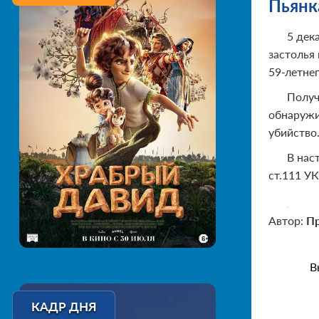
Пьянк
5 дек
застолья
59-летне
Получ
обнаружи
убийство
В нас
ст.111 У
Автор:
Пр
В
КАДР ДНЯ