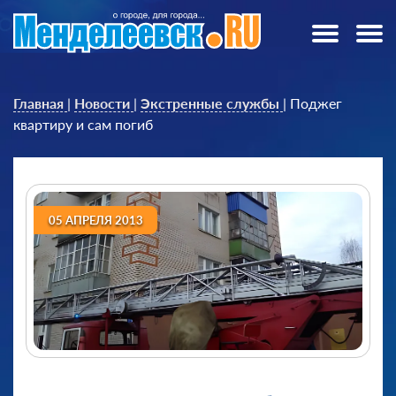
Главная
|
Новости
|
Экстренные службы
|
Поджег
квартиру и сам погиб
05 АПРЕЛЯ 2013