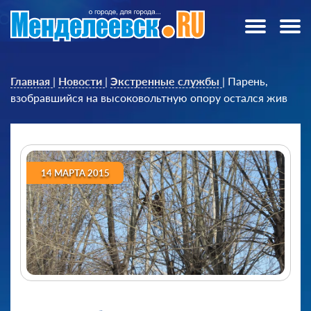
Главная
|
Новости
|
Экстренные службы
|
Парень,
взобравшийся на высоковольтную опору остался жив
14 МАРТА 2015