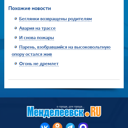
Похожие новости
Беглянки возвращены родителям
Авария на трассе
И снова пожары
Парень, взобравшийся на высоковольтную
опору остался жив
Огонь не дремлет