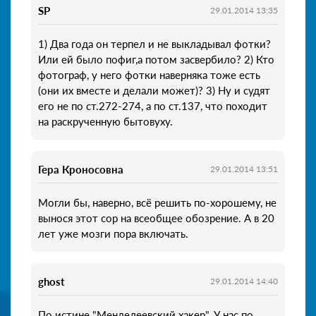
SP
29.01.2014 13:35
1) Два года он терпел и не выкладывал фотки?
Или ей было пофиг,а потом засвербило? 2) Кто
фотограф, у него фотки наверняка тоже есть
(они их вместе и делали может)? 3) Ну и судят
его не по ст.272-274, а по ст.137, что походит
на раскрученную бытовуху.
Гера Кроносовна
29.01.2014 13:51
Могли бы, наверно, всё решить по-хорошему, не
вынося этот сор на всеобщее обозрение. А в 20
лет уже мозги пора включать.
ghost
29.01.2014 14:40
По истине "Менделеевский хакер". У нас по