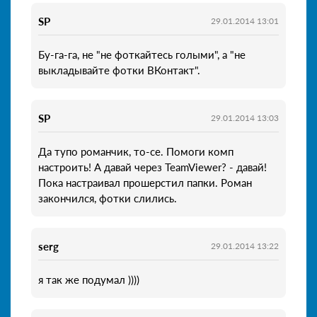
SP
29.01.2014 13:01
Бу-га-га, не "не фоткайтесь голыми", а "не
выкладывайте фотки ВКонтакт".
SP
29.01.2014 13:03
Да тупо романчик, то-се. Помоги комп
настроить! А давай через TeamViewer? - давай!
Пока настраивал прошерстил папки. Роман
закончился, фотки слились.
serg
29.01.2014 13:22
я так же подумал ))))