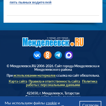
пять пьяных водителей
© Менделеевск.RU 2006-2026. Сайт города Менделеевска и
Менделеевского района
При
использовании материалов
ссылка на сайт обязательна.
Карта сайта
Правила и ответственность сайта
Политика
работы с персональными данными
423650, г. Менделеевск, Татарстан
Cоздание сайта, дизайн, поддержка
Веб студия
AD Soft ©
Мы используем файлы
cookie
и
Согласен