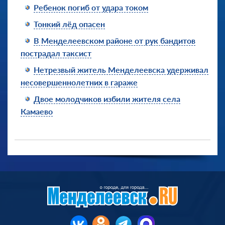
Ребенок погиб от удара током
Тонкий лёд опасен
В Менделеевском районе от рук бандитов
пострадал таксист
Нетрезвый житель Менделеевска удерживал
несовершеннолетних в гараже
Двое молодчиков избили жителя села
Камаево