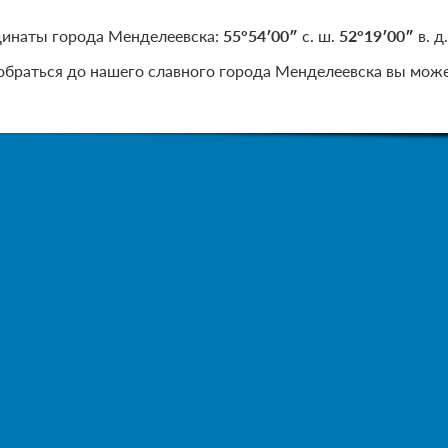
инаты города Менделеевска:
55°54′00″
с. ш.
52°19′00″
в. д.
обраться до нашего славного города Менделеевска вы може