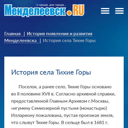
Главная
История появления и развития
Менделеевска
История села Тихие Горы
История села Тихие Горы
Поселок, а ранее село, Тихие Горы основано
во II половине ХVII в. Согласно архивной справки,
предоставленной Главным Архивом г.Москвы,
«игумену Семиозерной пустыня (монастырю)
Иллариону пожалована, пустая проезжая земля,
что слывут Тихие Горы. В сельце был в 1681 г.