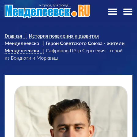
Главная
История появления и развития
Менделеевска
Герои Советского Союза - жители
Менделеевска
Сафронов Пётр Сергеевич - герой
из Бондюги и Моркваш