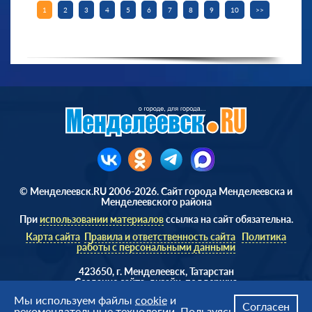
1
2
3
4
5
6
7
8
9
10
>>
© Менделеевск.RU 2006-2026. Сайт города Менделеевска и
Менделеевского района
При
использовании материалов
ссылка на сайт обязательна.
Карта сайта
Правила и ответственность сайта
Политика
работы с персональными данными
423650, г. Менделеевск, Татарстан
Cоздание сайта, дизайн, поддержка
Веб студия
AD Soft ©
Мы используем файлы
cookie
и
Согласен
рекомендательные технологии. Пользуясь