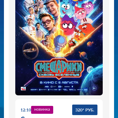
новинка
320* РУБ.
12:10