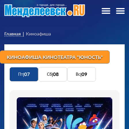
Главная
Киноафиша
КИНОАФИША КИНОТЕАТРА "ЮНОСТЬ"
07
08
09
|
|
|
Пт
Сб
Вс