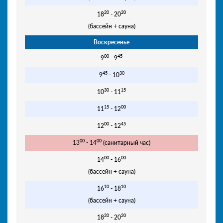
20
20
18
- 20
(бассейн + сауна)
Воскресенье
00
45
9
- 9
45
30
9
- 10
30
15
10
- 11
15
00
11
- 12
00
45
12
- 12
00
00
13
- 14
(санитарный час)
00
00
14
- 16
(бассейн + сауна)
10
10
16
- 18
(бассейн + сауна)
20
20
18
- 20