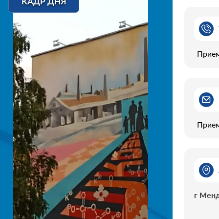
КАДР ДНЯ
Прием
Прием
г Менд