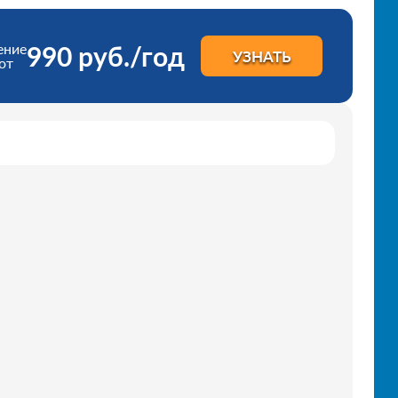
ение
990 руб./год
УЗНАТЬ
от