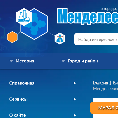
История
Город и район
Главная
Ка
Справочная
Менделеевск
Сервисы
МУРАЛ 
О сайте