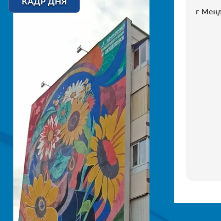
КАДР ДНЯ
г Менд