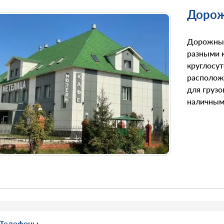
Дорож
Дорожный
разными к
круглосу
расположе
для грузо
наличными
Телефоны