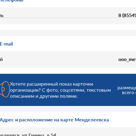
ль
8 (8554
E-mail
й
ooo_met
Хотите расширенный показ карточки
размещ
организации? С фото, соцсетями, текстовым
всего 
описанием и другими полями.
Адрес и расположение на карте Менделеевска
елеевск, ул Гунина, д 54