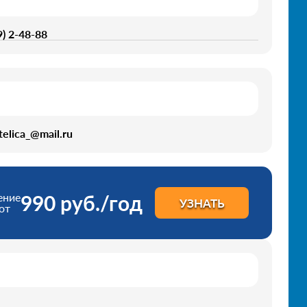
9) 2-48-88
elica_@mail.ru
ение
990 руб./год
УЗНАТЬ
от