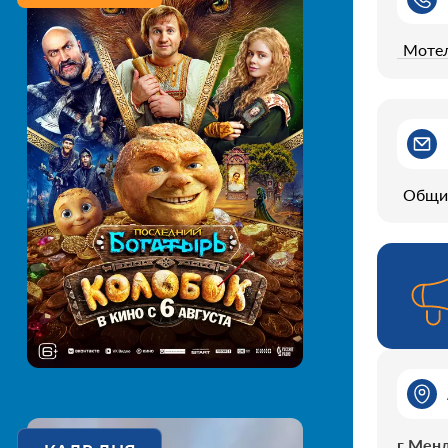
Моте
Общи
г Менд