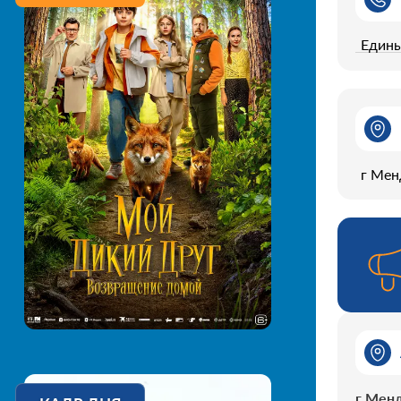
Едины
г Мен
г Менд