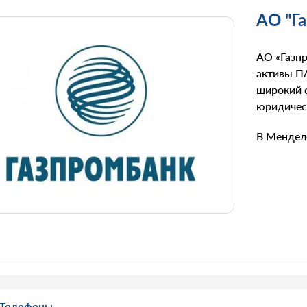
АО "Г
АО «Газпр
активы ПА
широкий с
юридичес
В Мендел
Телефоны