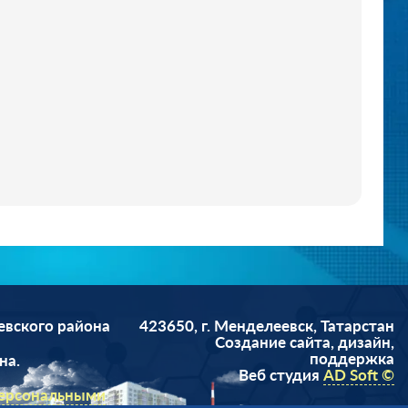
евского района
423650, г. Менделеевск, Татарстан
Cоздание сайта, дизайн,
поддержка
на.
Веб студия
AD Soft ©
персональными