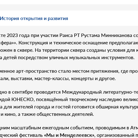
История открытия и развития
сте 2023 года при участии Раиса РТ Рустама Минниханова
фера»». Конструкция и техническое оснащение предполагаю
ожен в сквере. На территории сквера созданы условия для
а детей посредством уличных музыкальных инструментов.
енное арт-пространство стало местом притяжения, где пр
али, выставки, мастер-классы, концерты и другое.
дно в сентябре проводится Международный литературно-т
идой ЮНЕСКО, посвящённый творческому наследию великого
а для жителей города и гостей готовится обширная культур
 и кино, а также общественных деятелей.
дним масштабным ежегодным событием, проводимым в Атм
дческий фестиваль
«Мы и Менделеевск»
, организованный 