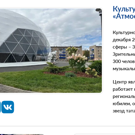
Культ
«Атмо
Культурн
декабря 2
сферы – 3
Зрительны
300 челов
музыкаль
Центр яв
работает 
региональ
юбилеи, 
звезд тат