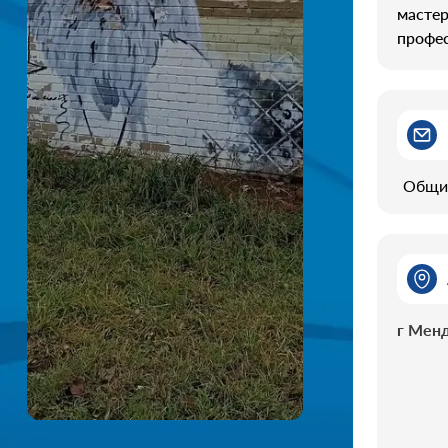
мастер
профес
Общи
г Менд