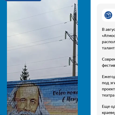
В авгу
«Атмос
распол
талант
Соврем
фестив
Ежего
под эг
проект
театра
Еще о
краеве