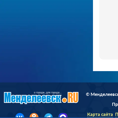
© Менделеевск
П
Карта сайта
П