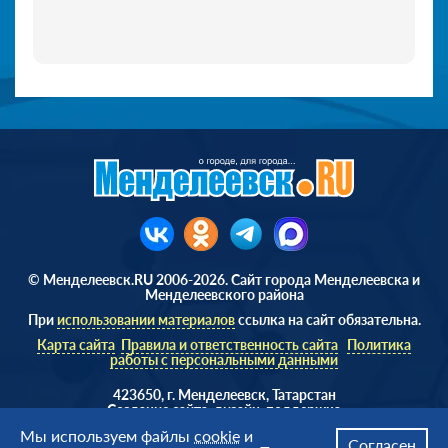
© Менделеевск.RU 2006-2026. Сайт города Менделеевска и
Менделеевского района
При
использовании материалов
ссылка на сайт обязательна.
Карта сайта
Правила и ответственность сайта
Политика
работы с персональными данными
423650, г. Менделеевск, Татарстан
Cоздание сайта, дизайн, поддержка
Веб студия
AD Soft ©
Мы используем файлы
cookie
и
Согласен