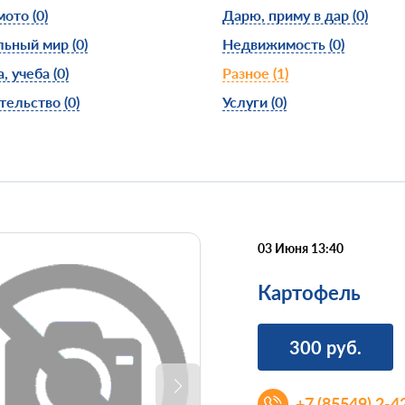
мото
(0)
Дарю, приму в дар
(0)
льный мир
(0)
Недвижимость
(0)
а, учеба
(0)
Разное
(1)
тельство
(0)
Услуги
(0)
03 Июня 13:40
Картофель
300
руб.
+7 (85549) 2-4